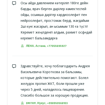
Осы айда давлением көтеріліп 180ге дейін
барды, врач берген дәрілер көмектеспей
қойды, қосымша дәрігер кардиоолефит пен
нейроолефит, простомак берді, жағдайым
2ші күні жақсарып, қан қысымым 130 ға түсті!
Керемет жеңілденіп қалдым, рахмет осфндай
керемет бальзамдарға
ЛЕНА, Астана, +77055695927
Здравствуйте, хочу поблагодарить Андрея
Васильевича Короткова за бальзамы,
которые действительно помогают. Болел
желудок пропил ЖКТ, боли прошли уже
через 5 дней, наладилось пищеварение.
Спасибо большое за хорошую продукцию.
DMITRIY, Нукус, +998950568103