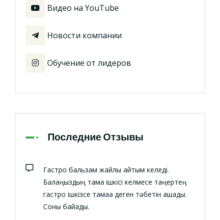
Видео на YouTube
Новости компании
Обучение от лидеров
Последние Отзывы
Гастро бальзам жайлы айтқым келеді.
Балаңыздың тамақ ішкісі келмесе таңертең
гастро ішкізсе тамаққа деген тәбетін ашады.
Соны байқадық.