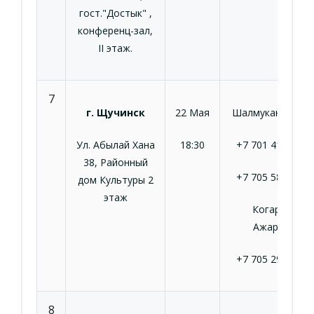
гост."Достык" ,
конференц-зал,
II этаж.
7
г. Щучинск
22 Мая
Шалмуканова А.Ж
Ул. Абылай Хана
18:30
+7 701 410 41 2
38, Районный
+7 705 580 82 2
дом Культуры 2
этаж
Когаршин
Ажаргуль
‎+7 705 295 28 5
8