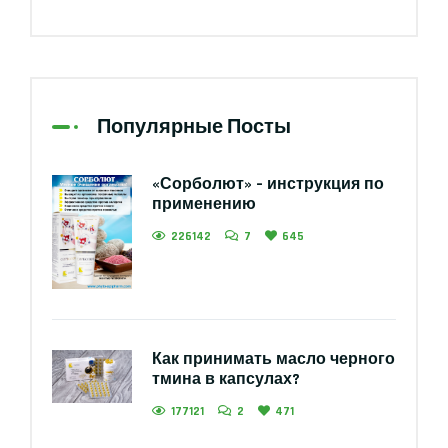
Популярные Посты
«Сорболют» – инструкция по
применению
226142
7
645
Как принимать масло черного
тмина в капсулах?
177121
2
471