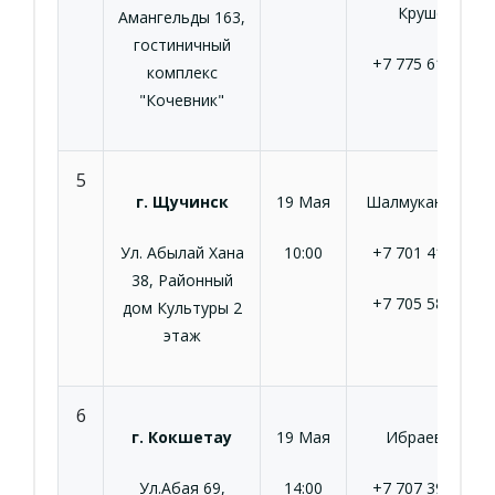
Крушев А.
Амангельды 163,
гостиничный
+7 775 613 84 9
комплекс
"Кочевник"
5
г. Щучинск
19 Мая
Шалмуканова А.Ж
Ул. Абылай Хана
10:00
+7 701 410 41 2
38, Районный
+7 705 580 82 2
дом Культуры 2
этаж
6
г. Кокшетау
19 Мая
Ибраева Р.Т.
Ул.Абая 69,
14:00
+7 707 395 08 4