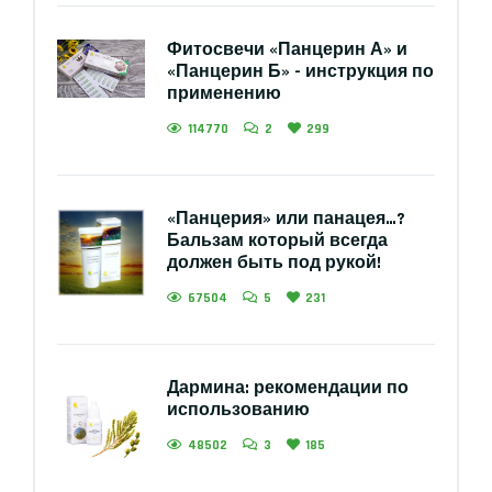
Фитосвечи «Панцерин А» и
«Панцерин Б» - инструкция по
применению
114770
2
299
«Панцерия» или панацея…?
Бальзам который всегда
должен быть под рукой!
67504
5
231
Дармина: рекомендации по
использованию
48502
3
185