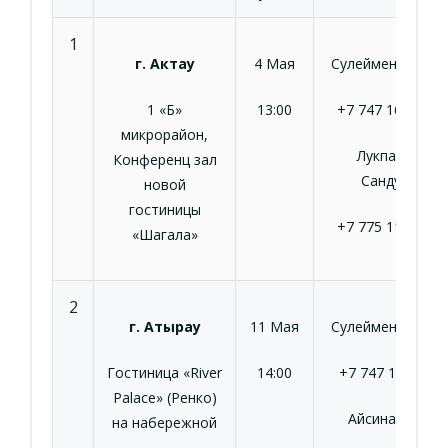
1
г. Актау
4 Мая
Сулейменова Ш.Б
1 «Б»
13:00
+7 747 163 51 3
микрорайон,
Лукпанова
Конференц зал
Сандугаш
новой
гостиницы
+7 775 118 13 2
«Шагала»
2
г. Атырау
11 Мая
Сулейменова Ш.Б
Гостиница «River
14:00
+7 747 163 5133
Palace» (Ренко)
Айсина Азиза
на набережной