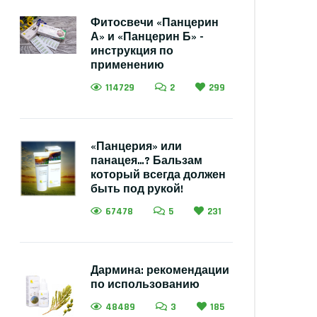
Фитосвечи «Панцерин
А» и «Панцерин Б» -
инструкция по
применению
114729
2
299
«Панцерия» или
панацея…? Бальзам
который всегда должен
быть под рукой!
67478
5
231
Дармина: рекомендации
по использованию
48489
3
185