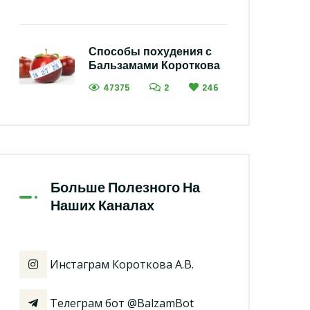
Способы похудения с
Бальзамами Короткова
47375
2
246
Больше Полезного На
Наших Каналах
Инстаграм Короткова А.В.
Телеграм бот @BalzamBot