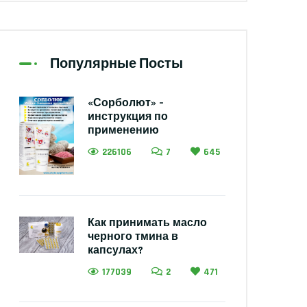
Популярные Посты
«Сорболют» –
инструкция по
применению
226106
7
645
Как принимать масло
черного тмина в
капсулах?
177039
2
471