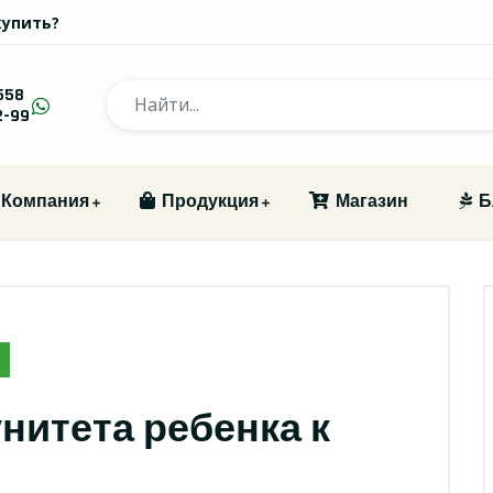
купить?
558
2-99
Компания
Продукция
Магазин
Б
нитета ребенка к