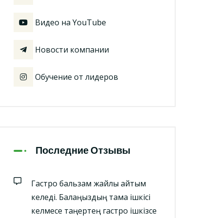
Видео на YouTube
Новости компании
Обучение от лидеров
Последние Отзывы
Гастро бальзам жайлы айтқым
келеді. Балаңыздың тамақ ішкісі
келмесе таңертең гастро ішкізсе