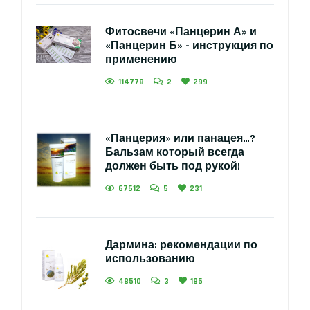
Фитосвечи «Панцерин А» и
«Панцерин Б» - инструкция по
применению
114778
2
299
«Панцерия» или панацея…?
Бальзам который всегда
должен быть под рукой!
67512
5
231
Дармина: рекомендации по
использованию
48510
3
185