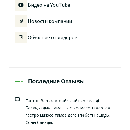
Видео на YouTube
Новости компании
Обучение от лидеров
Последние Отзывы
Гастро бальзам жайлы айтқым келеді.
Балаңыздың тамақ ішкісі келмесе таңертең
гастро ішкізсе тамаққа деген тәбетін ашады.
Соны байқадық.