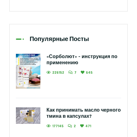
Популярные Посты
«Сорболют» – инструкция по
применению
226152
7
645
Как принимать масло черного
тмина в капсулах?
177145
2
471