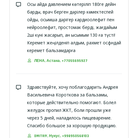
Осы айда давлением көтеріліп 180ге дейін
барды, врач берген дәрілер көмектеспей
қойды, қосымша дәрігер кардиоолефит пен
нейроолефит, простомак берді, жағдайым
2ші күні жақсарып, қан қысымым 130 ға түсті!
Керемет жеңілденіп қалдым, рахмет осфндай
керемет бальзамдарға
ЛЕНА, Астана, +77055695927
Здравствуйте, хочу поблагодарить Андрея
Васильевича Короткова за бальзамы,
которые действительно помогают. Болел
желудок пропил ЖКТ, боли прошли уже
через 5 дней, наладилось пищеварение.
Спасибо большое за хорошую продукцию.
DMITRIY, Нукус, +998950568103