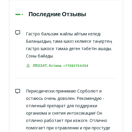
Последние Отзывы
Гастро бальзам жайлы айтқым келеді.
Балаңыздың тамақ ішкісі келмесе таңертең
гастро ішкізсе тамаққа деген тәбетін ашады.
Соны байқадық.
ЛЯЗЗАТ, Астана, +77082754394
Периодически принимаю Сорболют и
остаюсь очень доволен. Рекомендую -
отличный препарат для поддержки
организма и снятия интоксикации! Он
отлично работает при изжоге. Отлично
помогает при отравлении и при простуде