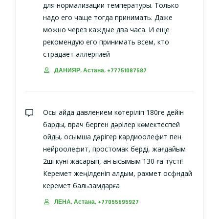
для нормализации температуры. Только
надо его чаще тогда принимать. Даже
можно через каждые два часа. И еще
рекомендую его принимать всем, кто
страдает аллергией
ДАНИЯР, Астана, +77751087587
Осы айда давлением көтеріліп 180ге дейін
барды, врач берген дәрілер көмектеспей
қойды, қосымша дәрігер кардиоолефит пен
нейроолефит, простомак берді, жағдайым
2ші күні жақсарып, қан қысымым 130 ға түсті!
Керемет жеңілденіп қалдым, рахмет осфндай
керемет бальзамдарға
ЛЕНА, Астана, +77055695927