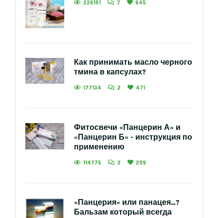
226151
7
645
Как принимать масло черного
тмина в капсулах?
177134
2
471
Фитосвечи «Панцерин А» и
«Панцерин Б» - инструкция по
применению
114775
2
299
«Панцерия» или панацея…?
Бальзам который всегда