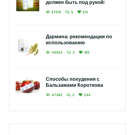
должен быть под рукой!
67510
5
231
Дармина: рекомендации по
использованию
48504
3
185
Способы похудения с
Бальзамами Короткова
47382
2
246