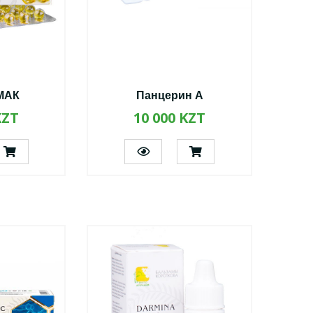
МАК
Панцерин А
KZT
10 000 KZT