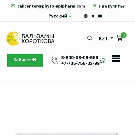
callcenter@phyto-apipharm.com
Где купить?
Русский
0
KZT
8-800-08-08-558
Кабинет
+7-705-758-32-99