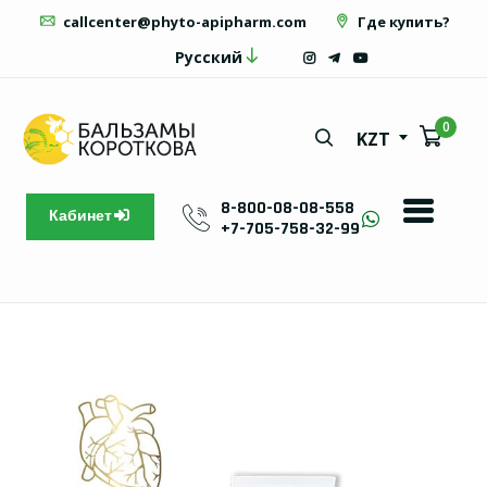
callcenter@phyto-apipharm.com
Где купить?
Русский
0
KZT
8-800-08-08-558
Кабинет
+7-705-758-32-99