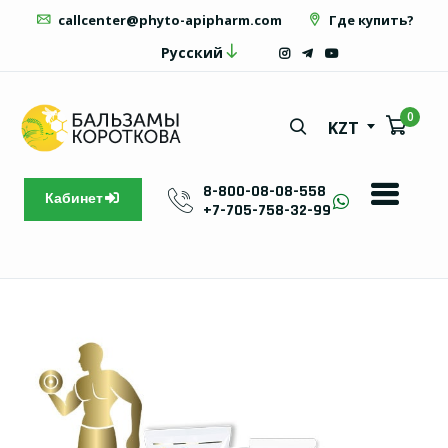
callcenter@phyto-apipharm.com
Где купить?
Русский
0
KZT
8-800-08-08-558
Кабинет
+7-705-758-32-99