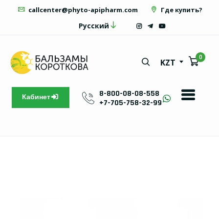
callcenter@phyto-apipharm.com
Где купить?
Русский
0
KZT
8-800-08-08-558
Кабинет
+7-705-758-32-99