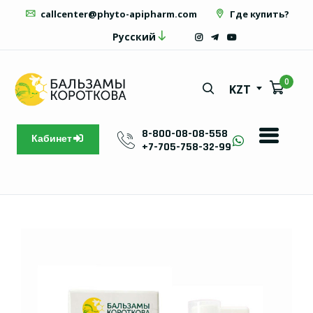
callcenter@phyto-apipharm.com
Где купить?
Русский
0
KZT
8-800-08-08-558
Кабинет
+7-705-758-32-99