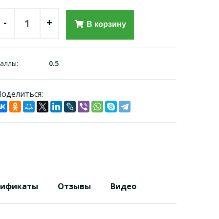
-
+
В корзину
аллы:
0.5
оделиться:
тификаты
Отзывы
Видео