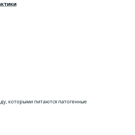
актики
еду, которыми питаются патогенные