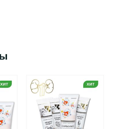
сы
ХИТ
ХИТ