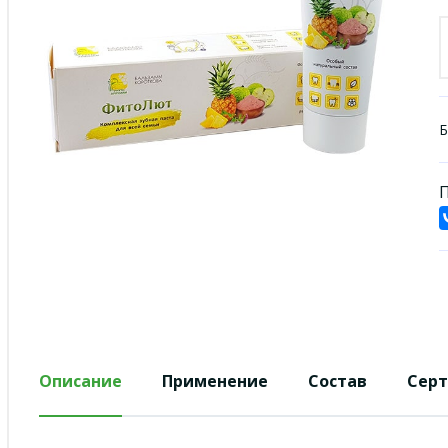
Б
П
Описание
Применение
Состав
Сер