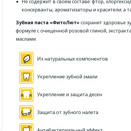
Не содержит в своем составе: фтор, хлоргекси
консерванты, ароматизаторы и красители; а 
Зубная паста «ФитоЛют»
сохранит здоровье з
формуле с очищенной розовой глиной, экстрак
маслами.
Из натуральных компонентов
Укрепление зубной эмали
Укрепление и защита десен
Защита от зубного налета
Антибактериальный эффект