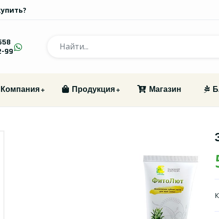
купить?
558
2-99
Компания
Продукция
Магазин
Б
К