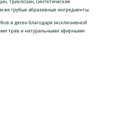
дин, триклозан, синтетические
также грубые абразивные ингредиенты.
убов и десен благодаря эксклюзивной
тами трав и натуральными эфирными