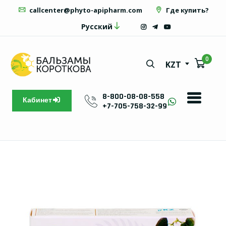
callcenter@phyto-apipharm.com
Где купить?
Русский
0
KZT
8-800-08-08-558
Кабинет
+7-705-758-32-99