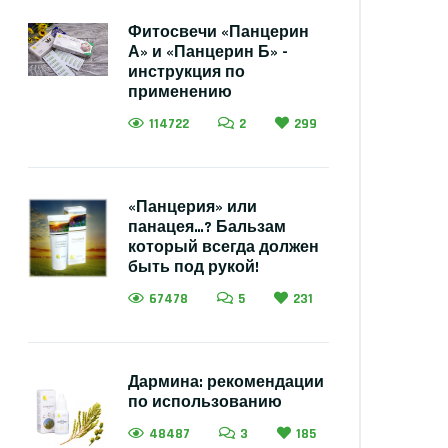
Фитосвечи «Панцерин
А» и «Панцерин Б» -
инструкция по
применению
114722
2
299
«Панцерия» или
панацея…? Бальзам
который всегда должен
быть под рукой!
67478
5
231
Дармина: рекомендации
по использованию
48487
3
185