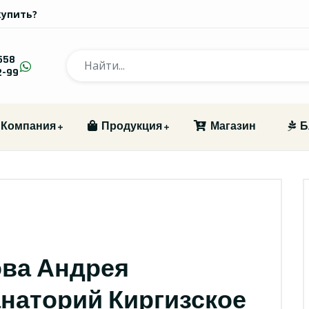
купить?
558
2-99
Компания
Продукция
Магазин
Б
ова Андрея
анаторий Киргизское