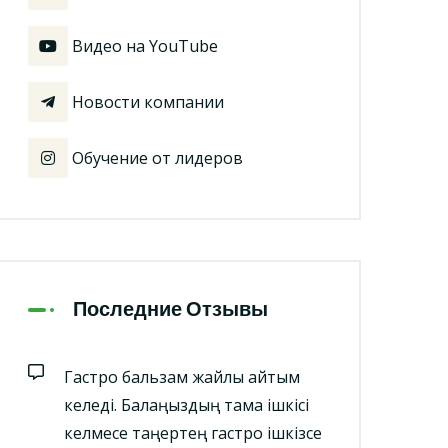
Видео на YouTube
Новости компании
Обучение от лидеров
Последние Отзывы
Гастро бальзам жайлы айтқым
келеді. Балаңыздың тамақ ішкісі
келмесе таңертең гастро ішкізсе