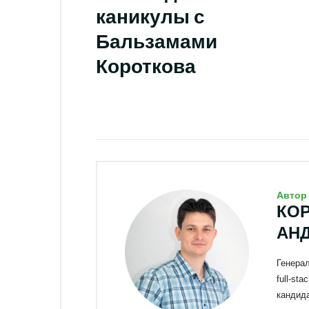
каникулы с
Бальзамами
Короткова
Автор
КО
АН
Генера
full-st
кандид