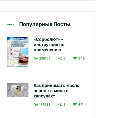
Популярные Посты
«Сорболют» –
инструкция по
применению
226103
7
645
Как принимать масло
черного тмина в
капсулах?
177032
2
471