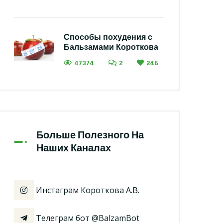
Способы похудения с
Бальзамами Короткова
47374
2
246
Больше Полезного На
Наших Каналах
Инстаграм Короткова А.В.
Телеграм бот @BalzamBot