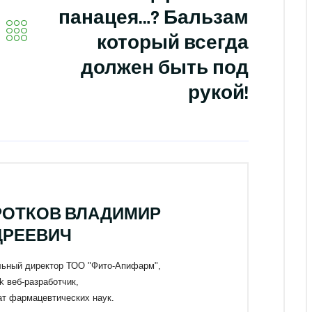
панацея…? Бальзам
который всегда
должен быть под
рукой!
РОТКОВ ВЛАДИМИР
ДРЕЕВИЧ
льный директор ТОО "Фито-Апифарм",
ack веб-разработчик,
ат фармацевтических наук.