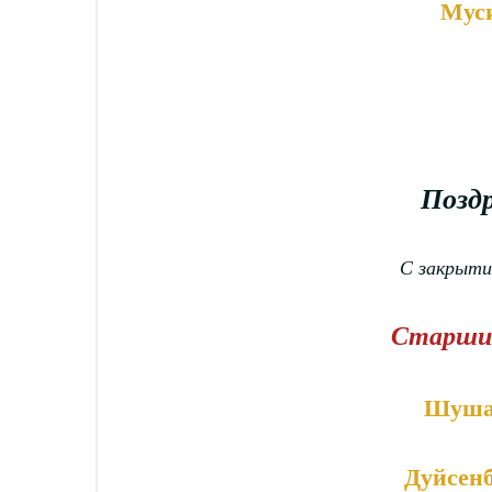
Мус
Поздр
С закрыти
Старши
Шуша
Дуйсен