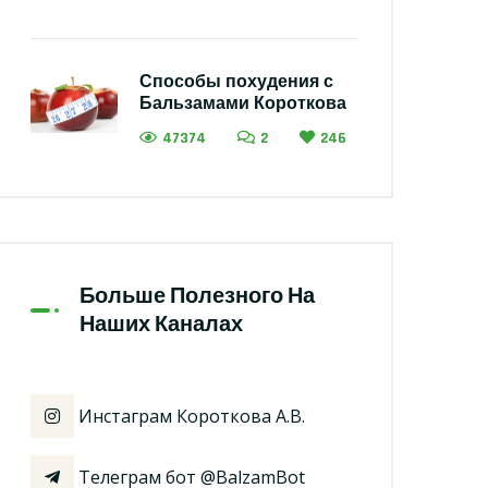
Способы похудения с
Бальзамами Короткова
47374
2
246
Больше Полезного На
Наших Каналах
Инстаграм Короткова А.В.
Телеграм бот @BalzamBot