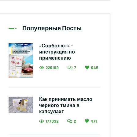
Популярные Посты
«Сорболют» –
инструкция по
применению
226103
7
645
Как принимать масло
черного тмина в
капсулах?
177032
2
471