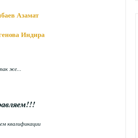
баев Азамат
генова Индира
так же...
авляем!!!
ем квалификации