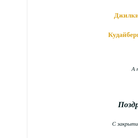
Джилки
Кудайбер
А 
Поздр
С закрыти