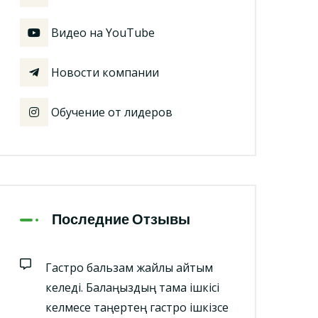
Видео на YouTube
Новости компании
Обучение от лидеров
Последние Отзывы
Гастро бальзам жайлы айтқым
келеді. Балаңыздың тамақ ішкісі
келмесе таңертең гастро ішкізсе