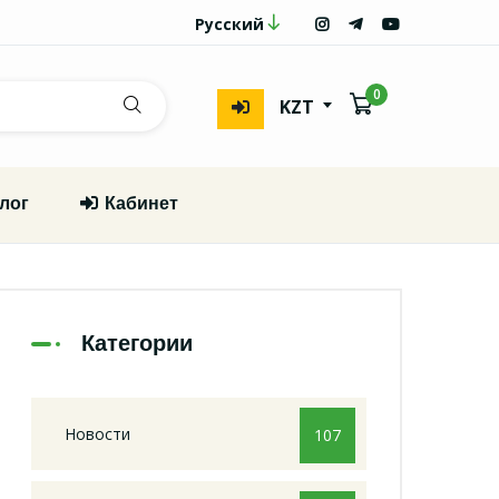
Русский
0
KZT
лог
Кабинет
Категории
Новости
107