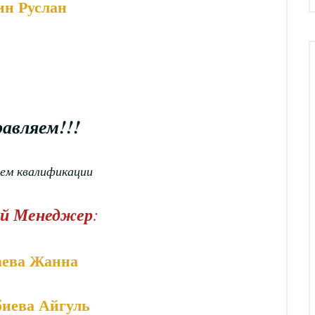
ин Руслан
авляем!!!
ем квалификации
й Менеджер
:
ева Жанна
биева Айгуль