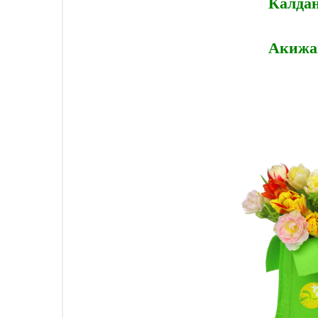
Калда
Акижа