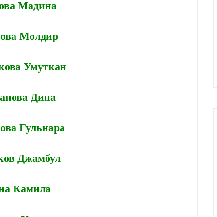
ова Мадина
ова Молдир
кова Умуткан
анова Дина
ова Гульнара
ков Джамбул
на Камила