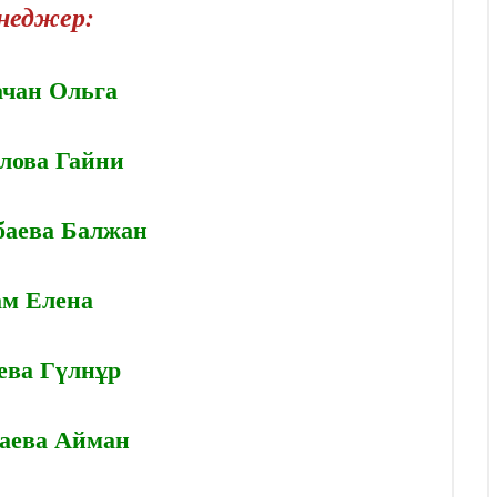
неджер:
ачан Ольга
лова Гайни
аева Балжан
м Елена
ева Гүлнұр
аева Айман