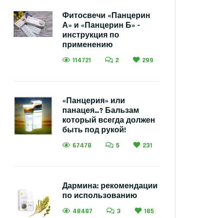
Фитосвечи «Панцерин
А» и «Панцерин Б» -
инструкция по
применению
114721
2
299
«Панцерия» или
панацея…? Бальзам
который всегда должен
быть под рукой!
67478
5
231
Дармина: рекомендации
по использованию
48487
3
185