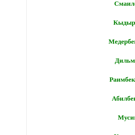
Смаил
Кыдыр
Медербе
Дильм
Раимбек
Абилбе
Муси