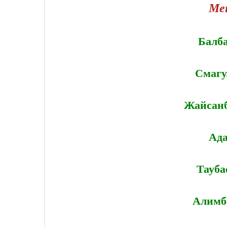
Ме
Балб
Смагу
Жайсанб
Ада
Тауба
Алимб