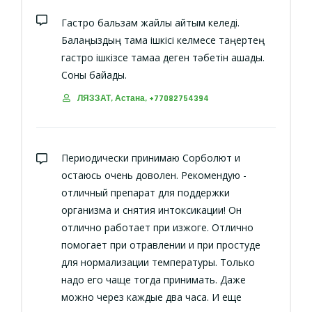
Гастро бальзам жайлы айтқым келеді.
Балаңыздың тамақ ішкісі келмесе таңертең
гастро ішкізсе тамаққа деген тәбетін ашады.
Соны байқадық.
ЛЯЗЗАТ, Астана, +77082754394
Периодически принимаю Сорболют и
остаюсь очень доволен. Рекомендую -
отличный препарат для поддержки
организма и снятия интоксикации! Он
отлично работает при изжоге. Отлично
помогает при отравлении и при простуде
для нормализации температуры. Только
надо его чаще тогда принимать. Даже
можно через каждые два часа. И еще