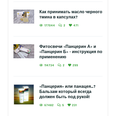
Как принимать масло черного
тмина в капсулах?
177044
2
471
Фитосвечи «Панцерин А» и
«Панцерин Б» - инструкция по
применению
114734
2
299
«Панцерия» или панацея…?
Бальзам который всегда
должен быть под рукой!
67482
5
231