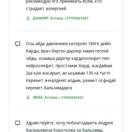
рекомендую его принимать всем, кто
страдает аллергией
ДАНИЯР, Астана, +77751087587
Осы айда давлением көтеріліп 180ге дейін
барды, врач берген дәрілер көмектеспей
қойды, қосымша дәрігер кардиоолефит пен
нейроолефит, простомак берді, жағдайым
2ші күні жақсарып, қан қысымым 130 ға түсті!
Керемет жеңілденіп қалдым, рахмет осфндай
керемет бальзамдарға
ЛЕНА, Астана, +77055695927
Здравствуйте, хочу поблагодарить Андрея
Васильевича Короткова за бальзамы,