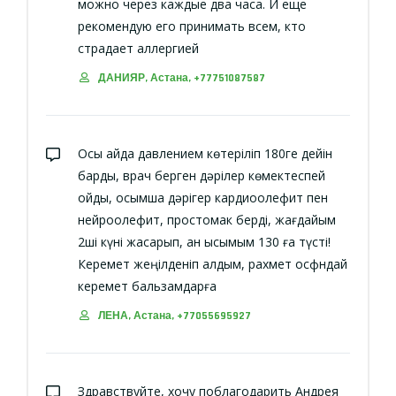
можно через каждые два часа. И еще
рекомендую его принимать всем, кто
страдает аллергией
ДАНИЯР, Астана, +77751087587
Осы айда давлением көтеріліп 180ге дейін
барды, врач берген дәрілер көмектеспей
қойды, қосымша дәрігер кардиоолефит пен
нейроолефит, простомак берді, жағдайым
2ші күні жақсарып, қан қысымым 130 ға түсті!
Керемет жеңілденіп қалдым, рахмет осфндай
керемет бальзамдарға
ЛЕНА, Астана, +77055695927
Здравствуйте, хочу поблагодарить Андрея