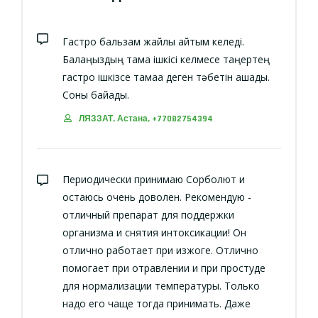
Гастро бальзам жайлы айтқым келеді.
Балаңыздың тамақ ішкісі келмесе таңертең
гастро ішкізсе тамаққа деген тәбетін ашады.
Соны байқадық.
ЛЯЗЗАТ, Астана, +77082754394
Периодически принимаю Сорболют и
остаюсь очень доволен. Рекомендую -
отличный препарат для поддержки
организма и снятия интоксикации! Он
отлично работает при изжоге. Отлично
помогает при отравлении и при простуде
для нормализации температуры. Только
надо его чаще тогда принимать. Даже