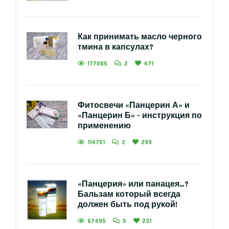
Как принимать масло черного
тмина в капсулах?
177085
2
471
Фитосвечи «Панцерин А» и
«Панцерин Б» - инструкция по
применению
114751
2
299
«Панцерия» или панацея…?
Бальзам который всегда
должен быть под рукой!
67495
5
231