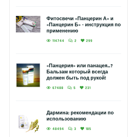
Фитосвечи «Панцерин А» и
«Панцерин Б» - инструкция по
применению
114744
2
299
«Панцерия» или панацея…?
Бальзам который всегда
должен быть под рукой!
67488
5
231
Дармина: рекомендации по
использованию
48494
3
185