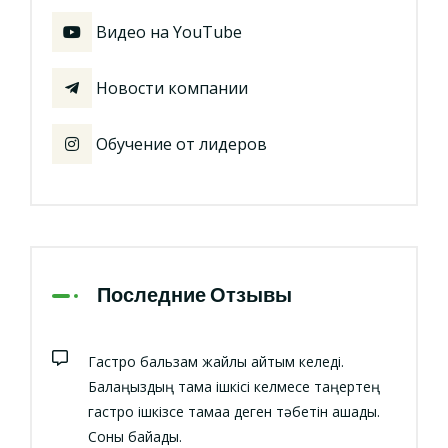
Видео на YouTube
Новости компании
Обучение от лидеров
Последние Отзывы
Гастро бальзам жайлы айтқым келеді.
Балаңыздың тамақ ішкісі келмесе таңертең
гастро ішкізсе тамаққа деген тәбетін ашады.
Соны байқадық.