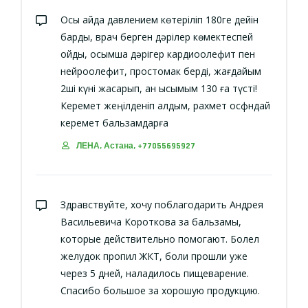
Осы айда давлением көтеріліп 180ге дейін
барды, врач берген дәрілер көмектеспей
қойды, қосымша дәрігер кардиоолефит пен
нейроолефит, простомак берді, жағдайым
2ші күні жақсарып, қан қысымым 130 ға түсті!
Керемет жеңілденіп қалдым, рахмет осфндай
керемет бальзамдарға
ЛЕНА, Астана, +77055695927
Здравствуйте, хочу поблагодарить Андрея
Васильевича Короткова за бальзамы,
которые действительно помогают. Болел
желудок пропил ЖКТ, боли прошли уже
через 5 дней, наладилось пищеварение.
Спасибо большое за хорошую продукцию.