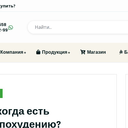
купить?
558
2-99
Компания
Продукция
Магазин
Б
когда есть
 похудению?