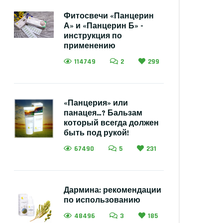
Фитосвечи «Панцерин
А» и «Панцерин Б» -
инструкция по
применению
114749
2
299
«Панцерия» или
панацея…? Бальзам
который всегда должен
быть под рукой!
67490
5
231
Дармина: рекомендации
по использованию
48496
3
185