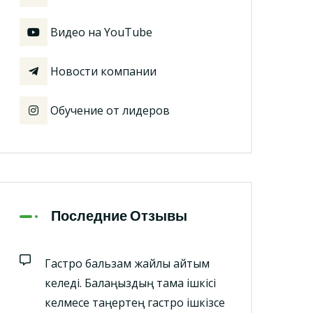
Видео на YouTube
Новости компании
Обучение от лидеров
Последние Отзывы
Гастро бальзам жайлы айтқым
келеді. Балаңыздың тамақ ішкісі
келмесе таңертең гастро ішкізсе