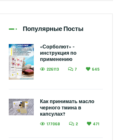
Популярные Посты
«Сорболют» –
инструкция по
применению
226113
7
645
Как принимать масло
черного тмина в
капсулах?
177068
2
471