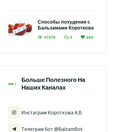
Способы похудения с
Бальзамами Короткова
47378
2
246
Больше Полезного На
Наших Каналах
Инстаграм Короткова А.В.
Телеграм бот @BalzamBot