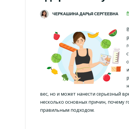
ЧЕРКАШИНА ДАРЬЯ СЕРГЕЕВНА
В
р
г
с
с
р
н
вес, но и может нанести серьезный в
несколько основных причин, почему г
правильным подходом.