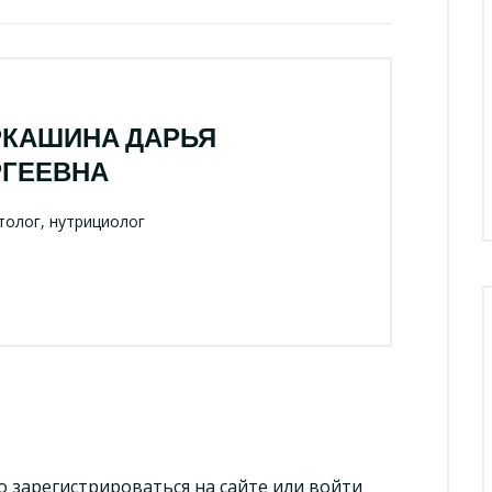
РКАШИНА ДАРЬЯ
РГЕЕВНА
олог, нутрициолог
но
зарегистрироваться
на сайте или
войти