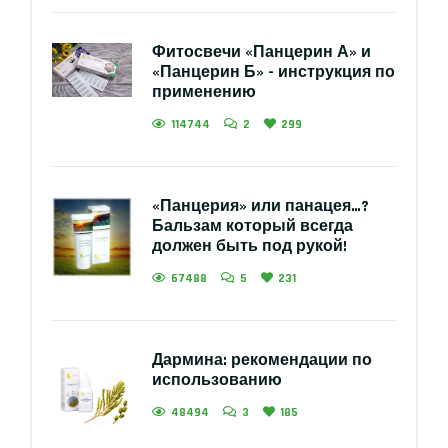
Фитосвечи «Панцерин А» и
«Панцерин Б» - инструкция по
применению
114744
2
299
«Панцерия» или панацея…?
Бальзам который всегда
должен быть под рукой!
67488
5
231
Дармина: рекомендации по
использованию
48494
3
185