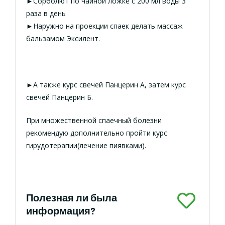
►Сорболют по чайной ложке с 200 мл воды 3
раза в день
►Наружно на проекции спаек делать массаж
бальзамом Эксилент.
►А также курс свечей Панцерин А, затем курс
свечей Панцерин Б.
При множественной спаечный болезни
рекомендую дополнительно пройти курс
гирудотерапии(лечение пиявками).
Полезная ли была
информация?