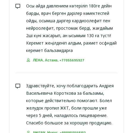
Осы айда давлением көтеріліп 180ге дейін
барды, врач берген дәрілер көмектеспей
қойды, қосымша дәрігер кардиоолефит пен
нейроолефит, простомак берді, жағдайым
2ші күні жақсарып, қан қысымым 130 ға түсті!
Керемет жеңілденіп қалдым, рахмет осфндай
керемет бальзамдарға
ЛЕНА, Астана, +77055695927
Здравствуйте, хочу поблагодарить Андрея
Васильевича Короткова за бальзамы,
которые действительно помогают. Болел
желудок пропил ЖКТ, боли прошли уже
через 5 дней, наладилось пищеварение.
Спасибо большое за хорошую продукцию.
DMITRIY, Нукус, +998950568103