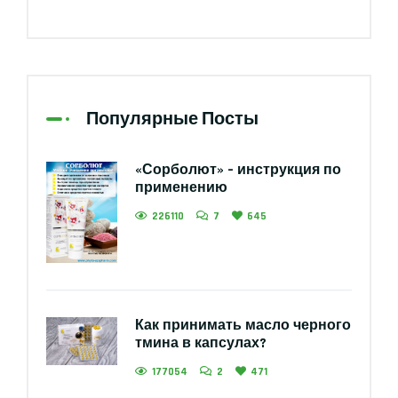
Популярные Посты
«Сорболют» – инструкция по
применению
226110
7
645
Как принимать масло черного
тмина в капсулах?
177054
2
471