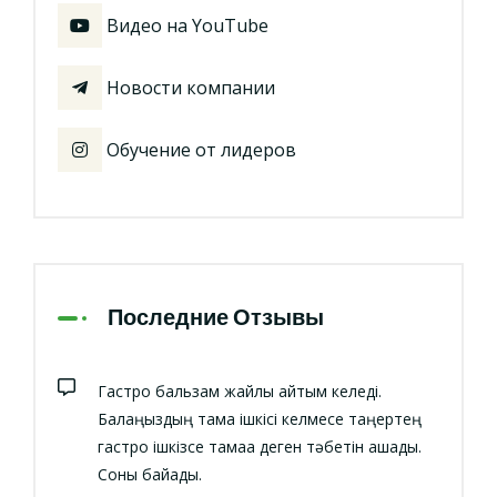
Видео на YouTube
Новости компании
Обучение от лидеров
Последние Отзывы
Гастро бальзам жайлы айтқым келеді.
Балаңыздың тамақ ішкісі келмесе таңертең
гастро ішкізсе тамаққа деген тәбетін ашады.
Соны байқадық.