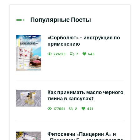
Популярные Посты
«Сорболют» – инструкция по
применению
226120
7
645
Как принимать масло черного
тмина в капсулах?
177081
2
471
Фитосвечи «Панцерин А» и