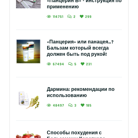
«Панцерин Б» - инструкция по
применению
114751
2
299
«Панцерия» или панацея…?
Бальзам который всегда
должен быть под рукой!
67494
5
231
Дармина: рекомендации по
использованию
48497
3
185
Способы похудения с