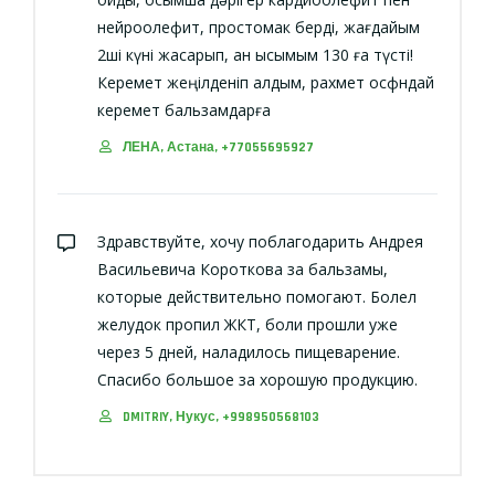
нейроолефит, простомак берді, жағдайым
2ші күні жақсарып, қан қысымым 130 ға түсті!
Керемет жеңілденіп қалдым, рахмет осфндай
керемет бальзамдарға
ЛЕНА, Астана, +77055695927
Здравствуйте, хочу поблагодарить Андрея
Васильевича Короткова за бальзамы,
которые действительно помогают. Болел
желудок пропил ЖКТ, боли прошли уже
через 5 дней, наладилось пищеварение.
Спасибо большое за хорошую продукцию.
DMITRIY, Нукус, +998950568103