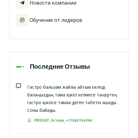
Новости компании
Обучение от лидеров
Последние Отзывы
Гастро бальзам жайлы айтқым келеді.
Балаңыздың тамақ ішкісі келмесе таңертең
гастро ішкізсе тамаққа деген тәбетін ашады.
Соны байқадық.
ЛЯЗЗАТ, Астана, +77082754394