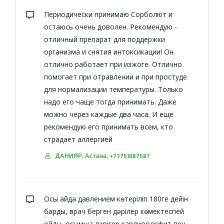
Периодически принимаю Сорболют и
остаюсь очень доволен. Рекомендую -
отличный препарат для поддержки
организма и снятия интоксикации! Он
отлично работает при изжоге. Отлично
помогает при отравлении и при простуде
для нормализации температуры. Только
надо его чаще тогда принимать. Даже
можно через каждые два часа. И еще
рекомендую его принимать всем, кто
страдает аллергией
ДАНИЯР, Астана, +77751087587
Осы айда давлением көтеріліп 180ге дейін
барды, врач берген дәрілер көмектеспей
қойды, қосымша дәрігер кардиоолефит пен