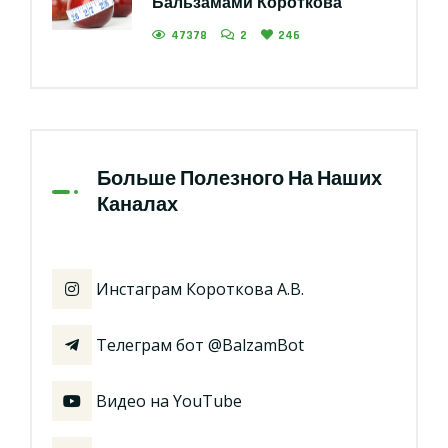
Бальзамами Короткова
47378
2
246
Больше Полезного На Наших
Каналах
Инстаграм Короткова А.В.
Телеграм бот @BalzamBot
Видео на YouTube