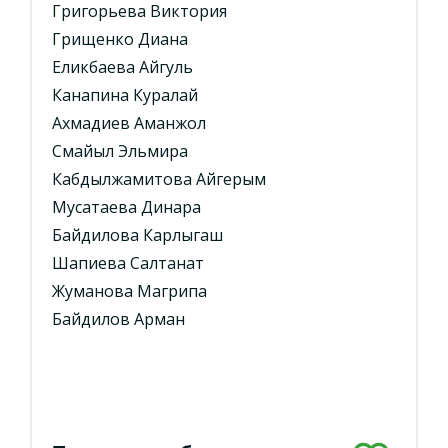
Григорьева Виктория
Грищенко Диана
Еликбаева Айгуль
Канапина Куралай
Ахмадиев Аманжол
Смайыл Эльмира
Кабдылжамитова Айгерым
Мусатаева Динара
Байдилова Карлыгаш
Шапиева Салтанат
Жуманова Магрипа
Байдилов Арман