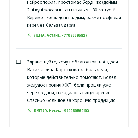
нейроолефит, простомак берді, жағдайым
2ші күні жақсарып, қан қысымым 130 ға түсті!
Керемет жеңілденіп қалдым, рахмет осфндай
керемет бальзамдарға
ЛЕНА, Астана, +77055695927
Здравствуйте, хочу поблагодарить Андрея
Васильевича Короткова за бальзамы,
которые действительно помогают. Болел
желудок пропил ЖКТ, боли прошли уже
через 5 дней, наладилось пищеварение.
Спасибо большое за хорошую продукцию.
DMITRIY, Нукус, +998950568103