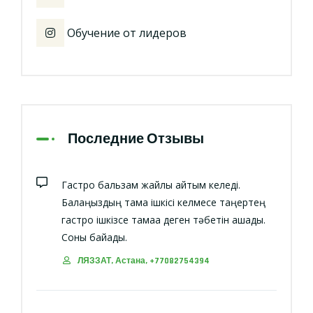
Обучение от лидеров
Последние Отзывы
Гастро бальзам жайлы айтқым келеді.
Балаңыздың тамақ ішкісі келмесе таңертең
гастро ішкізсе тамаққа деген тәбетін ашады.
Соны байқадық.
ЛЯЗЗАТ, Астана, +77082754394