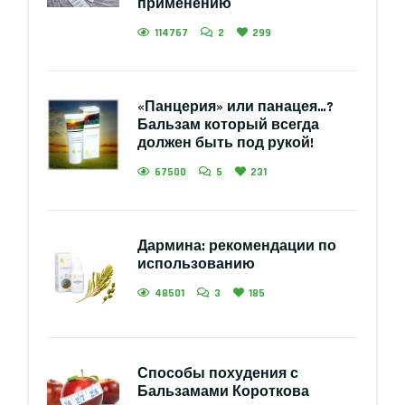
применению
114767
2
299
«Панцерия» или панацея…?
Бальзам который всегда
должен быть под рукой!
67500
5
231
Дармина: рекомендации по
использованию
48501
3
185
Способы похудения с
Бальзамами Короткова