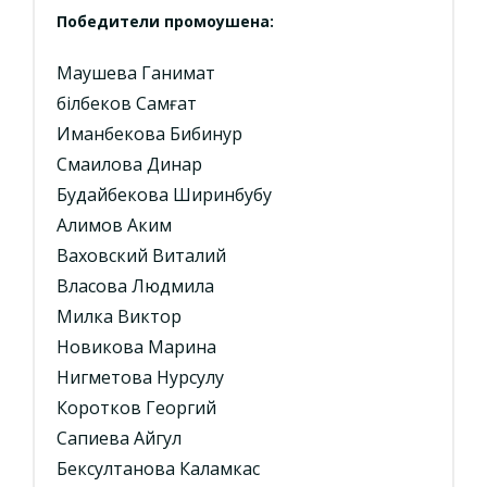
Победители промоушена:
Маушева Ганимат
Әбілбеков Самғат
Иманбекова Бибинур
Смаилова Динар
Будайбекова Ширинбубу
Алимов Аким
Ваховский Виталий
Власова Людмила
Милка Виктор
Новикова Марина
Нигметова Нурсулу
Коротков Георгий
Сапиева Айгул
Бексултанова Каламкас