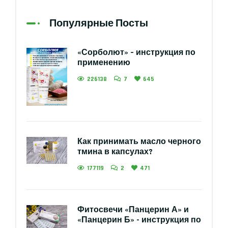
Популярные Посты
«Сорболют» – инструкция по
применению
226138
7
645
Как принимать масло черного
тмина в капсулах?
177119
2
471
Фитосвечи «Панцерин А» и
«Панцерин Б» - инструкция по