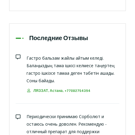
Последние Отзывы
Гастро бальзам жайлы айтқым келеді.
Балаңыздың тамақ ішкісі келмесе таңертең
гастро ішкізсе тамаққа деген тәбетін ашады.
Соны байқадық.
ЛЯЗЗАТ, Астана, +77082754394
Периодически принимаю Сорболют и
остаюсь очень доволен. Рекомендую -
отличный препарат для поддержки