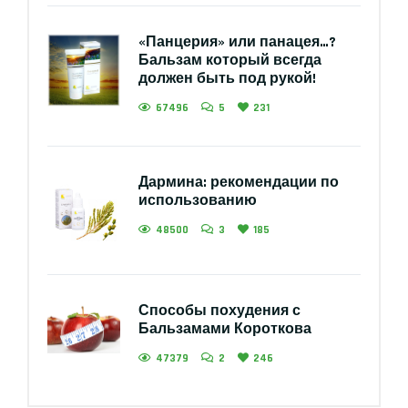
«Панцерия» или панацея…?
Бальзам который всегда
должен быть под рукой!
67496
5
231
Дармина: рекомендации по
использованию
48500
3
185
Способы похудения с
Бальзамами Короткова
47379
2
246