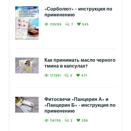
«Сорболют» – инструкция по
применению
226126
7
645
Как принимать масло черного
тмина в капсулах?
177091
2
471
Фитосвечи «Панцерин А» и
«Панцерин Б» - инструкция по
применению
114755
2
299