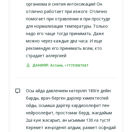
организма и снятия интоксикации! Он
отлично работает при изжоге. Отлично
помогает при отравлении и при простуде
для нормализации температуры. Только
надо его чаще тогда принимать. Даже
можно через каждые два часа. И еще
рекомендую его принимать всем, кто
страдает аллергией
ДАНИЯР, Астана, +77751087587
Осы айда давлением көтеріліп 180ге дейін
барды, врач берген дәрілер көмектеспей
қойды, қосымша дәрігер кардиоолефит пен
нейроолефит, простомак берді, жағдайым
2ші күні жақсарып, қан қысымым 130 ға түсті!
Керемет жеңілденіп қалдым, рахмет осфндай