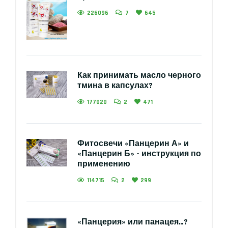
226096
7
645
Как принимать масло черного
тмина в капсулах?
177020
2
471
Фитосвечи «Панцерин А» и
«Панцерин Б» - инструкция по
применению
114715
2
299
«Панцерия» или панацея…?