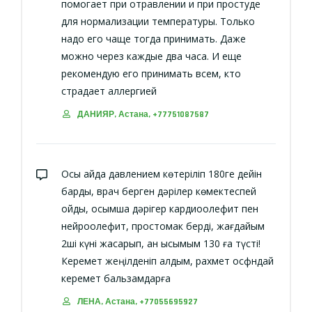
помогает при отравлении и при простуде
для нормализации температуры. Только
надо его чаще тогда принимать. Даже
можно через каждые два часа. И еще
рекомендую его принимать всем, кто
страдает аллергией
ДАНИЯР, Астана, +77751087587
Осы айда давлением көтеріліп 180ге дейін
барды, врач берген дәрілер көмектеспей
қойды, қосымша дәрігер кардиоолефит пен
нейроолефит, простомак берді, жағдайым
2ші күні жақсарып, қан қысымым 130 ға түсті!
Керемет жеңілденіп қалдым, рахмет осфндай
керемет бальзамдарға
ЛЕНА, Астана, +77055695927