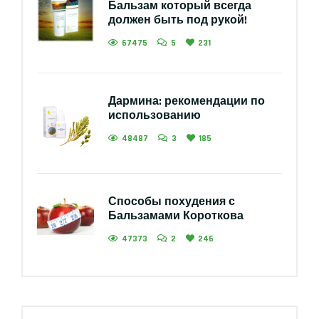
Бальзам который всегда
должен быть под рукой!
67475
5
231
Дармина: рекомендации по
использованию
48487
3
185
Способы похудения с
Бальзамами Короткова
47373
2
246