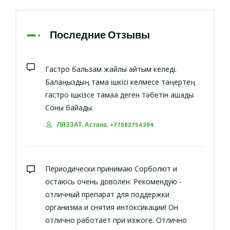
Последние Отзывы
Гастро бальзам жайлы айтқым келеді.
Балаңыздың тамақ ішкісі келмесе таңертең
гастро ішкізсе тамаққа деген тәбетін ашады.
Соны байқадық.
ЛЯЗЗАТ, Астана, +77082754394
Периодически принимаю Сорболют и
остаюсь очень доволен. Рекомендую -
отличный препарат для поддержки
организма и снятия интоксикации! Он
отлично работает при изжоге. Отлично