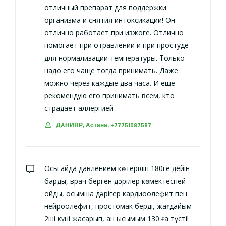
отличный препарат для поддержки
организма и снятия интоксикации! Он
отлично работает при изжоге. Отлично
помогает при отравлении и при простуде
для нормализации температуры. Только
надо его чаще тогда принимать. Даже
можно через каждые два часа. И еще
рекомендую его принимать всем, кто
страдает аллергией
ДАНИЯР, Астана, +77751087587
Осы айда давлением көтеріліп 180ге дейін
барды, врач берген дәрілер көмектеспей
қойды, қосымша дәрігер кардиоолефит пен
нейроолефит, простомак берді, жағдайым
2ші күні жақсарып, қан қысымым 130 ға түсті!