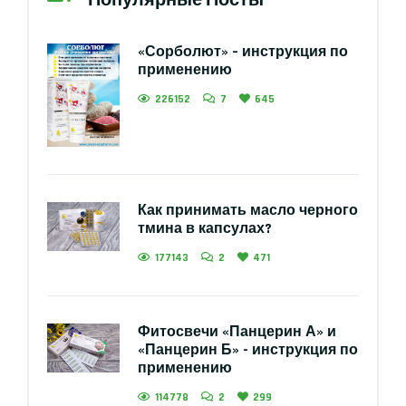
Популярные Посты
«Сорболют» – инструкция по
применению
226152
7
645
Как принимать масло черного
тмина в капсулах?
177143
2
471
Фитосвечи «Панцерин А» и
«Панцерин Б» - инструкция по
применению
114778
2
299