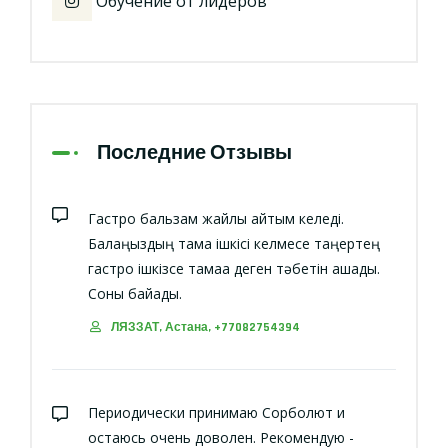
Обучение от лидеров
Последние Отзывы
Гастро бальзам жайлы айтқым келеді.
Балаңыздың тамақ ішкісі келмесе таңертең
гастро ішкізсе тамаққа деген тәбетін ашады.
Соны байқадық.
ЛЯЗЗАТ, Астана, +77082754394
Периодически принимаю Сорболют и
остаюсь очень доволен. Рекомендую -