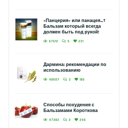
«Панцерия» или панацея…?
Бальзам который всегда
должен быть под рукой!
67512
5
231
Дармина: рекомендации по
использованию
48507
3
185
Способы похудения с
Бальзамами Короткова
47382
2
246