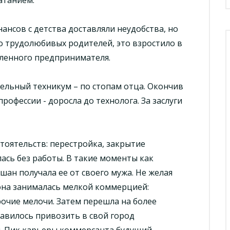
нсов с детства доставляли неудобства, но
о трудолюбивых родителей, это взростило в
мленного предпринимателя.
ельный техникум – по стопам отца. Окончив
рофессии - доросла до технолога. За заслуги
тоятельств: перестройка, закрытие
ась без работы. В такие моменты как
шан получала ее от своего мужа. Не желая
 она занималась мелкой коммерцией:
рочие мелочи. Затем перешла на более
равилось привозить в свой город
. Пик карьеры коммерсанта будущий