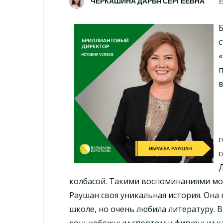
ЧЕРКАШИНА ДАРЬЯ СЕРГЕЕВНА
с
«
п
г
с
Д
колбасой. Такими воспоминаниями мог
Раушан своя уникальная история. Она
школе, но очень любила литературу. 
конькобежным спортом и фигурным к