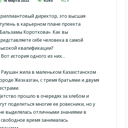
16 марта 2022
4240
1
Бриллиантовый директор, это высшая
тупень в карьерном плане проекта
Бальзамы Короткова». Как вы
редставляете себе человека в самой
высокой квалификации?
Вот история одного из них…
Раушан жила в маленьком Казахстанском
ороде Жезказган, с тремя братьями и двумя
естрами.
етство прошло в очередях за хлебом и
ут поделиться многие ее ровесники, но у
 не выделялась отличными знаниями в
В свободное время занималась
атанием.