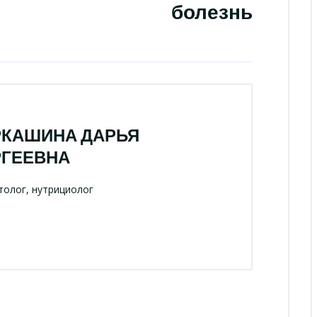
болезнь
РКАШИНА ДАРЬЯ
РГЕЕВНА
олог, нутрициолог