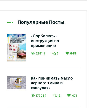
Популярные Посты
«Сорболют» –
инструкция по
применению
226111
7
645
Как принимать масло
черного тмина в
капсулах?
177064
2
471