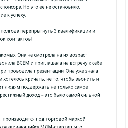
понсора. Но это ее не остановило,
е к успеху.
а полгода перепрыгнуть 3 квалификации и
ок контактов!
акомых. Она не смотрела на их возраст,
вонила ВСЕМ и приглашала на встречу к себе
ери проводила презентации. Она уже знала
 хотелось кричать, не то, чтобы звонить и
ает людям поддержать не только самое
престижный доход – это было самой сильной
В. производится под торговой маркой
о развивающийся МЛМ-стартап, что