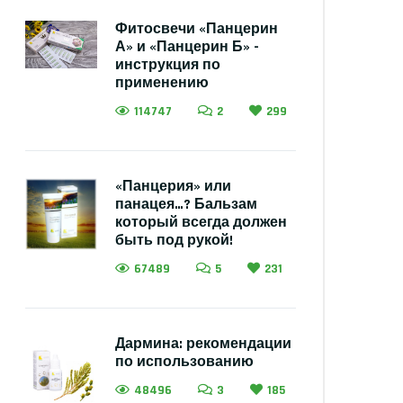
Фитосвечи «Панцерин
А» и «Панцерин Б» -
инструкция по
применению
114747
2
299
«Панцерия» или
панацея…? Бальзам
который всегда должен
быть под рукой!
67489
5
231
Дармина: рекомендации
по использованию
48496
3
185