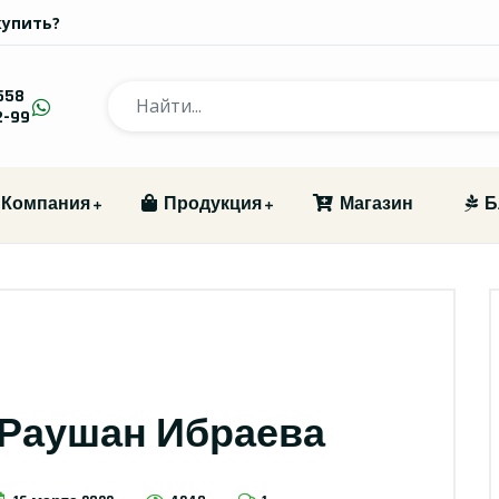
купить?
558
2-99
Компания
Продукция
Магазин
Б
| Раушан Ибраева