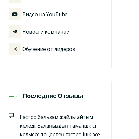
Видео на YouTube
Новости компании
Обучение от лидеров
Последние Отзывы
Гастро бальзам жайлы айтқым
келеді. Балаңыздың тамақ ішкісі
келмесе таңертең гастро ішкізсе