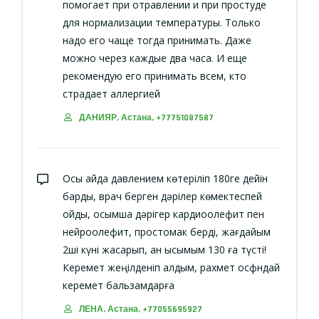
помогает при отравлении и при простуде
для нормализации температуры. Только
надо его чаще тогда принимать. Даже
можно через каждые два часа. И еще
рекомендую его принимать всем, кто
страдает аллергией
ДАНИЯР, Астана, +77751087587
Осы айда давлением көтеріліп 180ге дейін
барды, врач берген дәрілер көмектеспей
қойды, қосымша дәрігер кардиоолефит пен
нейроолефит, простомак берді, жағдайым
2ші күні жақсарып, қан қысымым 130 ға түсті!
Керемет жеңілденіп қалдым, рахмет осфндай
керемет бальзамдарға
ЛЕНА, Астана, +77055695927