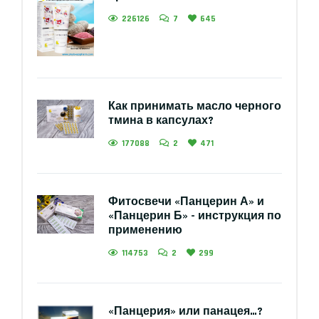
226126
7
645
Как принимать масло черного
тмина в капсулах?
177088
2
471
Фитосвечи «Панцерин А» и
«Панцерин Б» - инструкция по
применению
114753
2
299
«Панцерия» или панацея…?