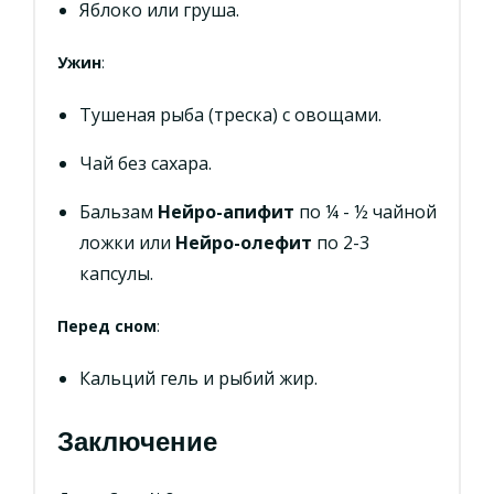
Яблоко или груша.
Ужин
:
Тушеная рыба (треска) с овощами.
Чай без сахара.
Бальзам
Нейро-апифит
по ¼ - ½ чайной
ложки или
Нейро-олефит
по 2-3
капсулы.
Перед сном
:
Кальций гель и рыбий жир.
Заключение