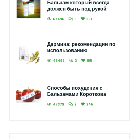
Бальзам который всегда
должен быть под рукой!
67496
5
231
Дармина: рекомендации по
использованию
48498
3
185
Способы похудения с
Бальзамами Короткова
47379
2
246