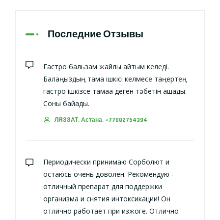
Последние Отзывы
Гастро бальзам жайлы айтқым келеді.
Балаңыздың тамақ ішкісі келмесе таңертең
гастро ішкізсе тамаққа деген тәбетін ашады.
Соны байқадық.
ЛЯЗЗАТ, Астана, +77082754394
Периодически принимаю Сорболют и
остаюсь очень доволен. Рекомендую -
отличный препарат для поддержки
организма и снятия интоксикации! Он
отлично работает при изжоге. Отлично