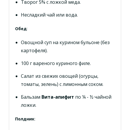
Творог 5% с ложкой меда.
Несладкий чай или вода.
Обед
:
Овощной суп на курином бульоне (без
картофеля).
100 г вареного куриного филе.
Салат из свежих овощей (огурцы,
томаты, зелень) с лимонным соком.
Бальзам
Вита-апифит
по ¼ - ½ чайной
ложки.
Полдник
: