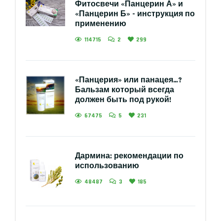
Фитосвечи «Панцерин А» и
«Панцерин Б» - инструкция по
применению
114715
2
299
«Панцерия» или панацея…?
Бальзам который всегда
должен быть под рукой!
67475
5
231
Дармина: рекомендации по
использованию
48487
3
185