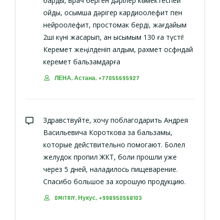
барды, врач берген дәрілер көмектеспей
қойды, қосымша дәрігер кардиоолефит пен
нейроолефит, простомак берді, жағдайым
2ші күні жақсарып, қан қысымым 130 ға түсті!
Керемет жеңілденіп қалдым, рахмет осфндай
керемет бальзамдарға
ЛЕНА, Астана, +77055695927
Здравствуйте, хочу поблагодарить Андрея
Васильевича Короткова за бальзамы,
которые действительно помогают. Болел
желудок пропил ЖКТ, боли прошли уже
через 5 дней, наладилось пищеварение.
Спасибо большое за хорошую продукцию.
DMITRIY, Нукус, +998950568103