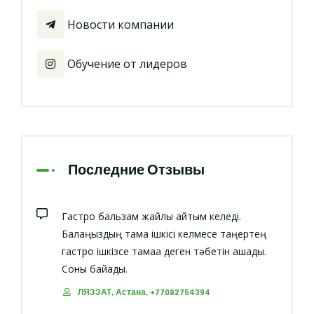
Новости компании
Обучение от лидеров
Последние Отзывы
Гастро бальзам жайлы айтқым келеді.
Балаңыздың тамақ ішкісі келмесе таңертең
гастро ішкізсе тамаққа деген тәбетін ашады.
Соны байқадық.
ЛЯЗЗАТ, Астана, +77082754394