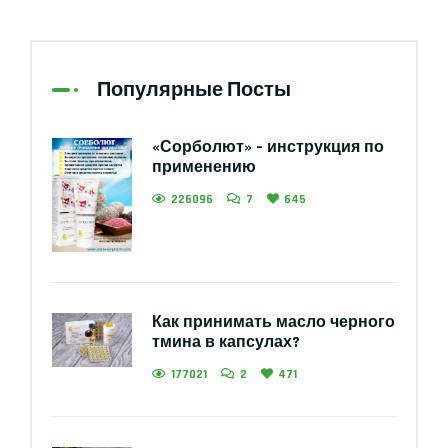
Популярные Посты
«Сорболют» – инструкция по
применению
226096
7
645
Как принимать масло черного
тмина в капсулах?
177021
2
471