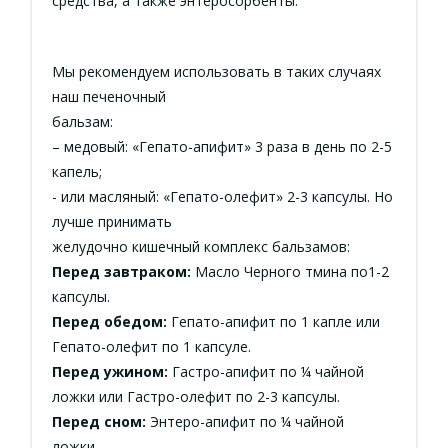
средства, а также энтеросорбенты.
Мы рекомендуем использовать в таких случаях
наш печеночный
бальзам:
– медовый: «Гепато-апифит» 3 раза в день по 2-5
капель;
- или масляный: «Гепато-олефит» 2-3 капсулы. Но
лучше принимать
желудочно кишечный комплекс бальзамов:
Перед завтраком:
Масло Черного тмина по1-2
капсулы.
Перед обедом:
Гепато-апифит по 1 капле или
Гепато-олефит по 1 капсуле.
Перед ужином:
Гастро-апифит по ¼ чайной
ложки или Гастро-олефит по 2-3 капсулы.
Перед сном:
Энтеро-апифит по ¼ чайной
ложки.