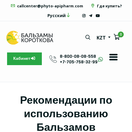
callcenter@phyto-apipharm.com
Где купить?
Русский
0
KZT
8-800-08-08-558
Кабинет
+7-705-758-32-99
Рекомендации по
использованию
Бальзамов