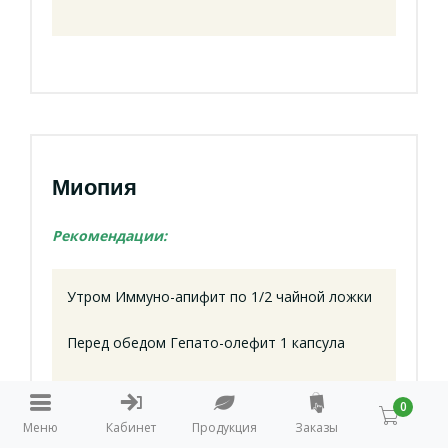
Миопия
Рекомендации:
Утром Иммуно-апифит по 1/2 чайной ложки
Перед обедом Гепато-олефит 1 капсула
Перед ужином Кардио-олефит по 1 капсуле
0
Меню
Кабинет
Продукция
Заказы
Перед сном Вита-апифит по чайной ложке