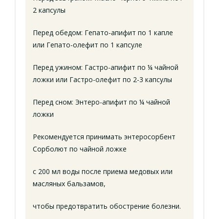
2 капсулы
Перед обедом: Гепато-апифит по 1 капле
или Гепато-олефит по 1 капсуле
Перед ужином: Гастро-апифит по ¼ чайной
ложки или Гастро-олефит по 2-3 капсулы
Перед сном: Энтеро-апифит по ¼ чайной
ложки
Рекомендуется принимать энтеросорбент
Сорболют по чайной ложке
с 200 мл воды после приема медовых или
масляных бальзамов,
чтобы предотвратить обострение болезни.