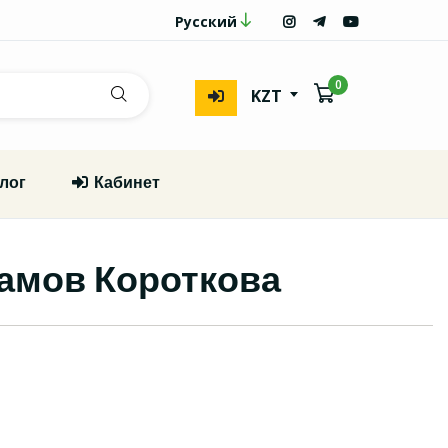
Русский
0
KZT
лог
Кабинет
амов Короткова