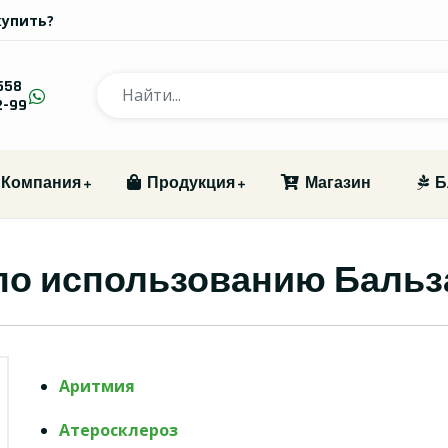
купить?
558
2-99
Компания
Продукция
Магазин
Б
по использованию Бальз
Аритмия
Атеросклероз