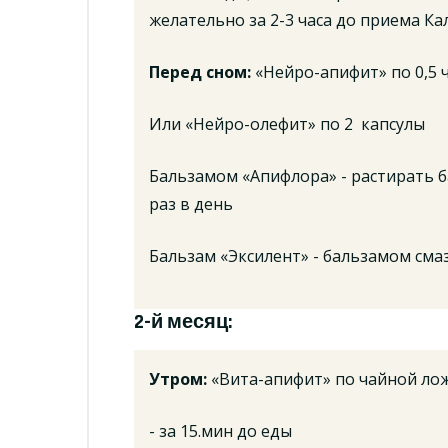
желательно за 2-3 часа до приема Ка
Перед сном:
«Нейро-апифит» по 0,5 
Или «Нейро-олефит» по 2 капсулы
Бальзамом «Апифлора» - растирать 
раз в день
Бальзам «Эксилент» - бальзамом сма
2-й месяц:
Утром:
«Вита-апифит» по чайной лож
- за 15.мин до еды