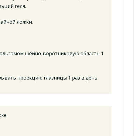
льций геля.
чайной ложки.
бальзамом шейно-воротниковую область 1
зывать проекцию глазницы 1 раз в день.
ке.