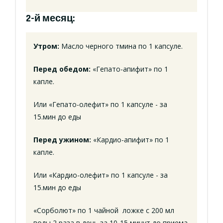
2-й месяц:
Утром:
Масло черного тмина по 1 капсуле.
Перед обедом:
«Гепато-апифит» по 1
капле.
Или «Гепато-олефит» по 1 капсуле - за
15.мин до еды
Перед ужином:
«Кардио-апифит» по 1
капле.
Или «Кардио-олефит» по 1 капсуле - за
15.мин до еды
«Сорболют» по 1 чайной ложке с 200 мл
воды 2 раза в день за 10-15 минут до приема