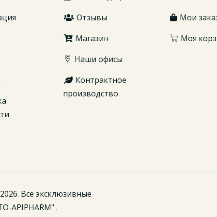
ация
Отзывы
Мои зака
Магазин
Моя корз
Наши офисы
ы
Контрактное
производство
ка
сти
2026. Все эксклюзивные
TO-APIPHARM" .