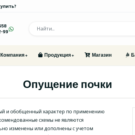
купить?
558
2-99
Компания
Продукция
Магазин
Б
Опущение почки
ый и обобщенный характер по применению
комендованные схемы не являются
ьно изменены или дополнены с учетом