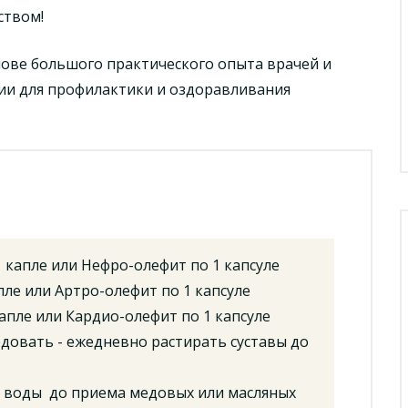
ством!
ове большого практического опыта врачей и
ии для профилактики и оздоравливания
 капле или Нефро-олефит по 1 капсуле
пле или Артро-олефит по 1 капсуле
апле или Кардио-олефит по 1 капсуле
довать - ежедневно растирать суставы до
 воды до приема медовых или масляных