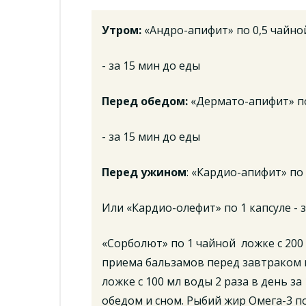
Утром:
«Андро-апифит» по 0,5 чайно
- за 15 мин до еды
Перед обедом:
«Дермато-апифит» по
- за 15 мин до еды
Перед ужином
: «Кардио-апифит» по 
Или «Кардио-олефит» по 1 капсуле - 
«Сорболют» по 1 чайной ложке с 200 
приема бальзамов перед завтраком и
ложке с 100 мл воды 2 раза в день з
обедом и сном. Рыбий жир Омега-3 по 