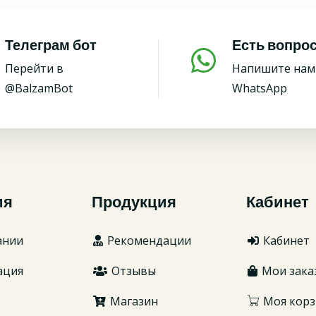
Телеграм бот
Есть вопро
Перейти в
Напишите нам
@BalzamBot
WhatsApp
ия
Продукция
Кабинет
ании
Рекомендации
Кабинет
ация
Отзывы
Мои зака
Магазин
Моя корз