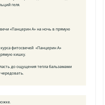
льций геля.
вечи «Панцерин А» на ночь в прямую
 курса фитосвечей «Панцерин А»
прямую кишку.
ласть до ощущения тепла бальзамами
 чередовать.
ложке.