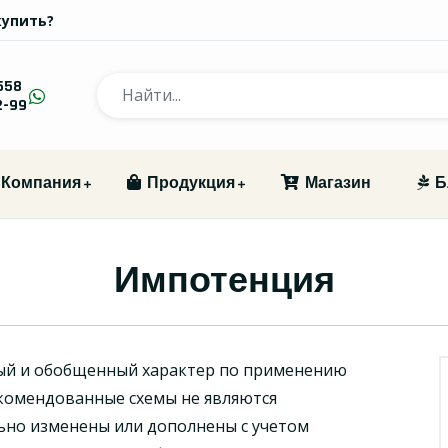
купить?
558
2-99
Компания
Продукция
Магазин
Б
Импотенция
ый и обобщенный характер по применению
комендованные схемы не являются
ьно изменены или дополнены с учетом