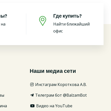
сы?
Где купить?
 на
Найти ближайший
офис
Наши медиа сети
Инстаграм Короткова А.В.
зы
Телеграм бот @BalzamBot
ина
Видео на YouTube