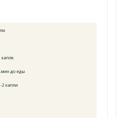
ли.
 капле.
5.мин до еды
1-2 капли