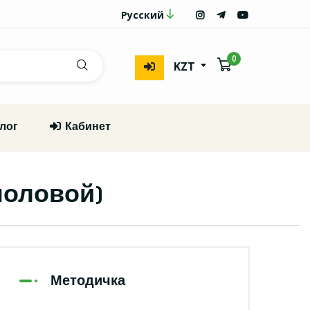
Русский
0
KZT
лог
Кабинет
половой)
Методичка