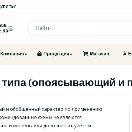
купить?
558
2-99
Компания
Продукция
Магазин
Б
2 типа (опоясывающий и 
ый и обобщенный характер по применению
комендованные схемы не являются
ьно изменены или дополнены с учетом