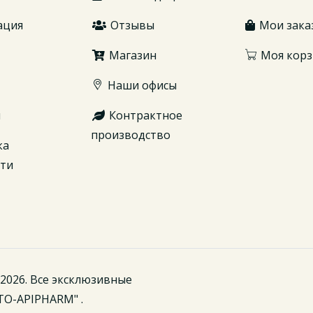
ация
Отзывы
Мои зака
Магазин
Моя корз
Наши офисы
ы
Контрактное
производство
ка
сти
2026. Все эксклюзивные
TO-APIPHARM" .