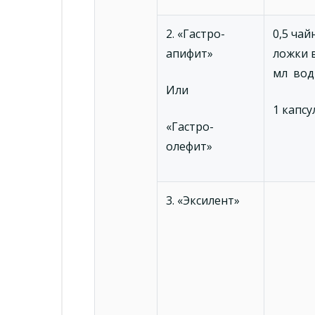
2. «Гастро-
0,5 чай
апифит»
ложки 
мл во
Или
1 капсу
«Гастро-
олефит»
3. «Эксилент»