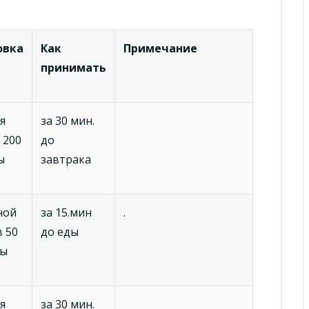
овка
Как
Примечание
принимать
я
за 30 мин.
 200
до
ы
завтрака
ной
за 15.мин
.
в 50
до еды
ды
я
за 30 мин.