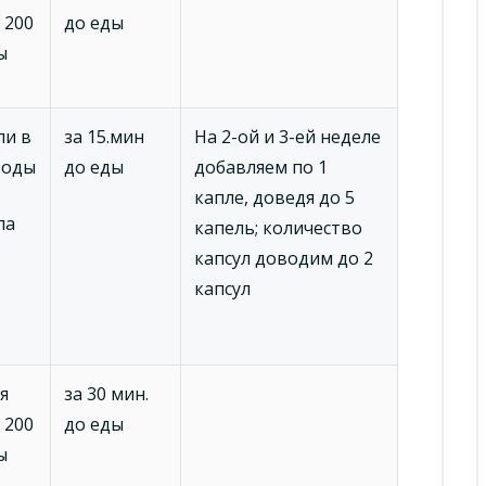
 200
до еды
ы
ли в
за 15.мин
На 2-ой и 3-ей неделе
воды
до еды
добавляем по 1
капле, доведя до 5
ла
капель; количество
капсул доводим до 2
капсул
я
за 30 мин.
 200
до еды
ы