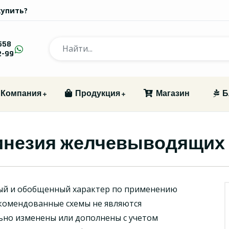
купить?
558
2-99
Компания
Продукция
Магазин
Б
инезия желчевыводящих 
ый и обобщенный характер по применению
комендованные схемы не являются
ьно изменены или дополнены с учетом