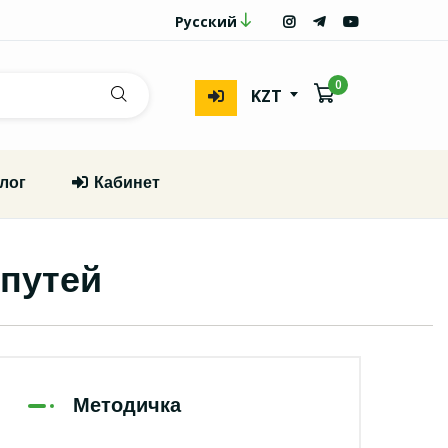
Русский
0
KZT
лог
Кабинет
путей
Методичка