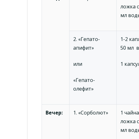
ложка с
мл вод
2. «Гепато-
1-2 кап
апифит»
50 мл 
или
1 капсу
«Гепато-
олефит»
Вечер:
1. «Сорболют»
1 чайна
ложка с
мл вод