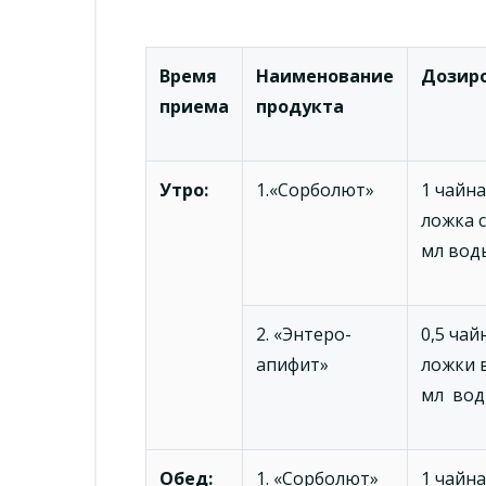
Время
Наименование
Дозир
приема
продукта
Утро:
1.«Сорболют»
1 чайна
ложка с
мл вод
2. «Энтеро-
0,5 чай
апифит»
ложки 
мл во
Обед:
1. «Сорболют»
1 чайна