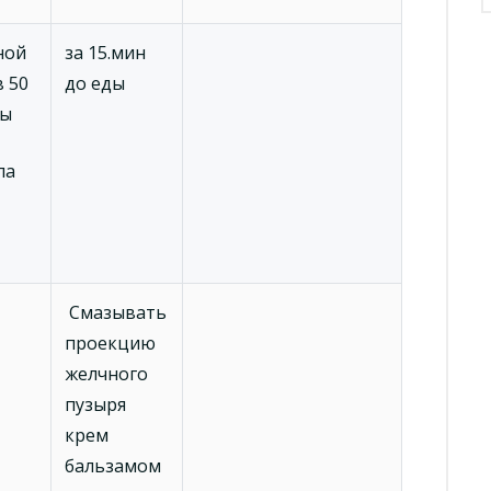
ной
за 15.мин
в 50
до еды
ды
ла
Смазывать
проекцию
желчного
пузыря
крем
бальзамом